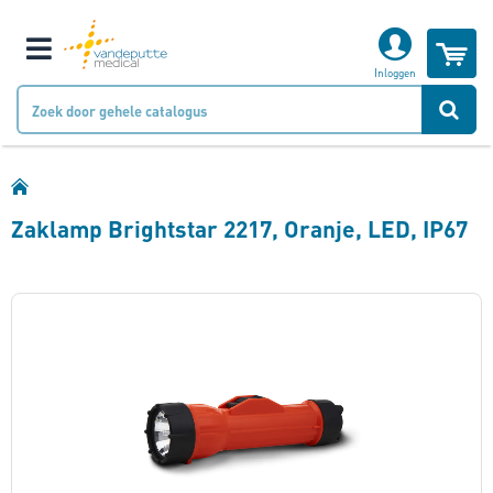
W
Klantnummer
Inloggen
Naam
Zaklamp Brightstar 2217, Oranje, LED, IP67
Bedrijfsnaam
Ga
naar
Email
het
einde
van
Telefoonnummer
de
afbeeldingen-
gallerij