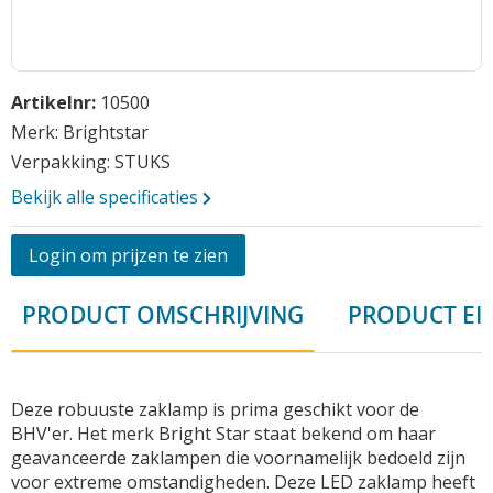
Opmerkingen
Ga
Artikelnr:
10500
naar
het
Merk: Brightstar
begin
Verpakking: STUKS
van
Bekijk alle specificaties
de
afbeeldingen-
gallerij
Login om prijzen te zien
Vraag aan
PRODUCT OMSCHRIJVING
PRODUCT EI
Deze robuuste zaklamp is prima geschikt voor de
BHV'er. Het merk Bright Star staat bekend om haar
geavanceerde zaklampen die voornamelijk bedoeld zijn
voor extreme omstandigheden. Deze LED zaklamp heeft