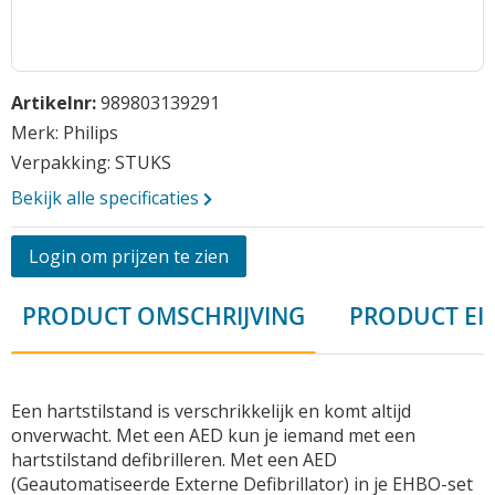
Opmerkingen
Ga
Artikelnr:
989803139291
naar
het
Merk: Philips
begin
Verpakking: STUKS
van
Bekijk alle specificaties
de
afbeeldingen-
gallerij
Login om prijzen te zien
Vraag aan
PRODUCT OMSCHRIJVING
PRODUCT EI
Een hartstilstand is verschrikkelijk en komt altijd
onverwacht. Met een AED kun je iemand met een
hartstilstand defibrilleren. Met een AED
(Geautomatiseerde Externe Defibrillator) in je EHBO-set