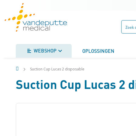
Ga
naar
de
inhoud
WEBSHOP
OPLOSSINGEN
Suction Cup Lucas 2 disposable
Suction Cup Lucas 2 d
Ga
naar
het
einde