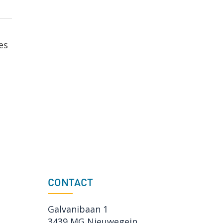
es
CONTACT
Galvanibaan 1
3439 MG Nieuwegein