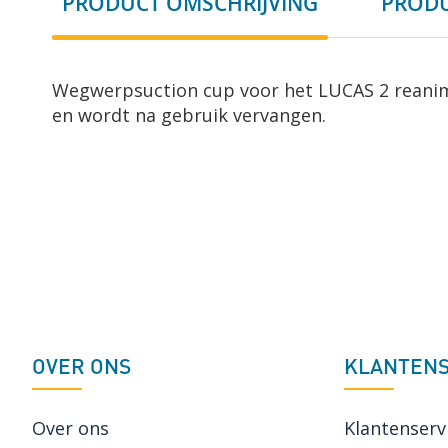
PRODUCT OMSCHRIJVING
PRODU
het
begin
van
de
Wegwerpsuction cup voor het LUCAS 2 reanim
afbeeldingen-
en wordt na gebruik vervangen.
gallerij
OVER ONS
KLANTENS
Over ons
Klantenserv