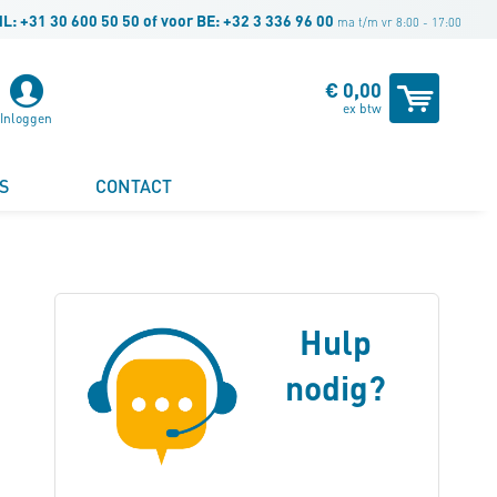
NL:
+31 30 600 50 50
of voor BE:
+32 3 336 96 00
ma t/m vr 8:00 - 17:00
Winke
€ 0,00
ex btw
Inloggen
S
CONTACT
Hulp
nodig?