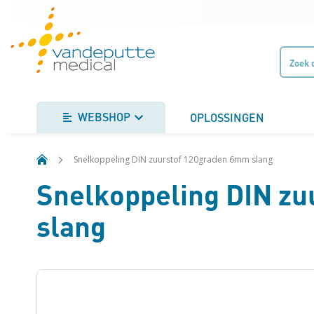
Ga
naar
de
inhoud
WEBSHOP
OPLOSSINGEN
Snelkoppeling DIN zuurstof 120graden 6mm slang
Snelkoppeling DIN z
slang
Ga
naar
het