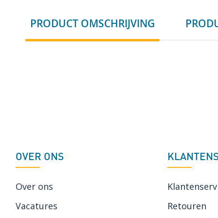
naar
PRODUCT OMSCHRIJVING
PRODU
het
begin
van
de
afbeeldingen-
gallerij
OVER ONS
KLANTENS
Over ons
Klantenserv
Vacatures
Retouren