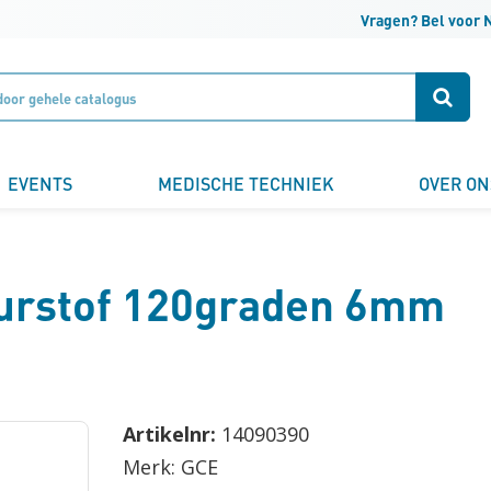
Vragen? Bel voor 
Klantnummer
Zoek
Naam
EVENTS
MEDISCHE TECHNIEK
OVER ON
Bedrijfsnaam
uurstof 120graden 6mm
Email
Artikelnr:
14090390
Telefoonnummer
Merk: GCE