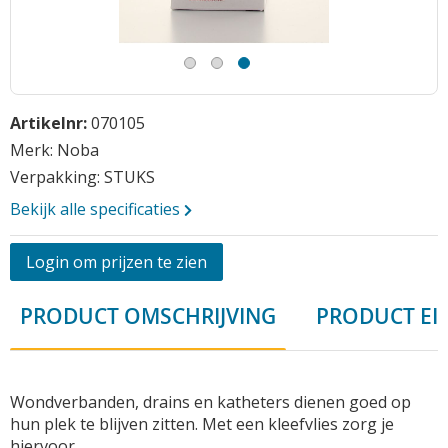
Opmerkingen
Ga
Artikelnr:
070105
naar
het
Merk: Noba
begin
Verpakking: STUKS
van
Bekijk alle specificaties
de
afbeeldingen-
gallerij
Vraag aan
Login om prijzen te zien
PRODUCT OMSCHRIJVING
PRODUCT EI
Wondverbanden, drains en katheters dienen goed op
hun plek te blijven zitten. Met een kleefvlies zorg je
hiervoor.