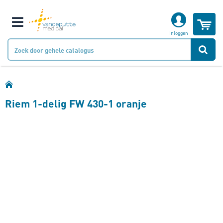
W
Klantnummer
Inloggen
Naam
Riem 1-delig FW 430-1 oranje
Bedrijfsnaam
Ga
naar
Email
het
einde
van
Telefoonnummer
de
afbeeldingen-
gallerij