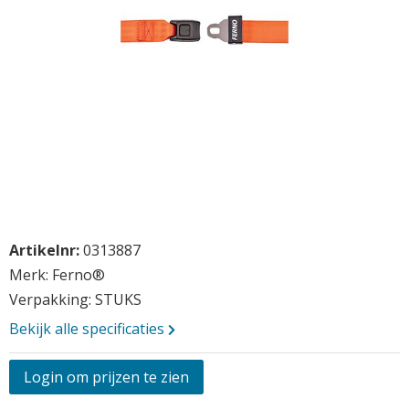
Opmerkingen
Ga
Vraag aan
Artikelnr:
0313887
naar
het
Merk: Ferno®
begin
Verpakking: STUKS
van
Bekijk alle specificaties
de
afbeeldingen-
gallerij
Login om prijzen te zien