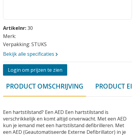
Opmerkingen
Ga
Artikelnr:
30
naar
het
Merk:
begin
Verpakking: STUKS
van
Bekijk alle specificaties
de
afbeeldingen-
gallerij
Login om prijzen te zien
Vraag aan
PRODUCT OMSCHRIJVING
PRODUCT EI
Een hartstilstand? Een AED Een hartstilstand is
verschrikkelijk en komt altijd onverwacht. Met een AED
kun je iemand met een hartstilstand defibrilleren. Met
een AED (Geautomatiseerde Externe Defibrillator) in je