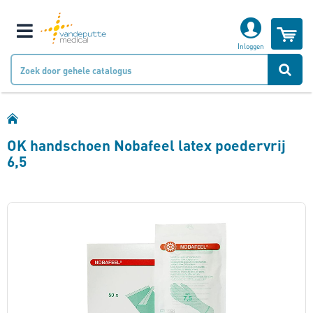
W
Klantnummer
Inloggen
Naam
OK handschoen Nobafeel latex poedervrij
Bedrijfsnaam
6,5
Ga
Email
naar
het
einde
Telefoonnummer
van
de
afbeeldingen-