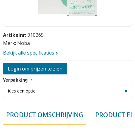
gallerij
Opmerkingen
Ga
Artikelnr:
910265
naar
het
Merk: Noba
begin
Bekijk alle specificaties
van
de
Login om prijzen te zien
afbeeldingen-
gallerij
Vraag aan
Verpakking
PRODUCT OMSCHRIJVING
PRODUCT EI