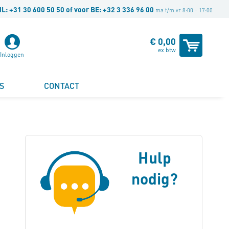
NL:
+31 30 600 50 50
of voor BE:
+32 3 336 96 00
ma t/m vr 8:00 - 17:00
Winke
€ 0,00
ex btw
Inloggen
S
CONTACT
Hulp
nodig?