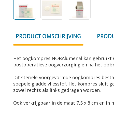
Ga
naar
PRODUCT OMSCHRIJVING
PRODU
het
begin
van
de
Het oogkompres NOBAlumenal kan gebruikt wo
afbeeldingen-
postoperatieve oogverzorging en na het opbr
gallerij
Dit steriele voorgevormde oogkompres bestaa
soepele gladde vliesstof. Het kompres sluit 
zowel rechts als links gedragen worden.
Ook verkrijgbaar in de maat 7,5 x 8 cm en in n