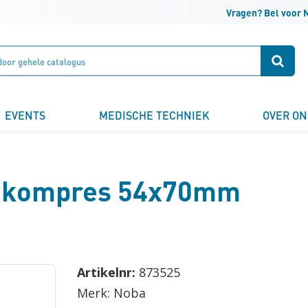
Vragen? Bel voor 
Klantnummer
Zoek
Naam
EVENTS
MEDISCHE TECHNIEK
OVER ON
Bedrijfsnaam
kompres 54x70mm
Email
Artikelnr:
873525
Telefoonnummer
Merk: Noba