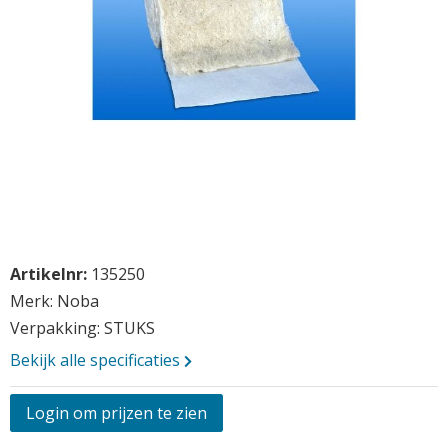
Opmerkingen
Ga
Vraag aan
Artikelnr:
135250
naar
het
Merk: Noba
begin
Verpakking: STUKS
van
Bekijk alle specificaties
de
afbeeldingen-
gallerij
Login om prijzen te zien