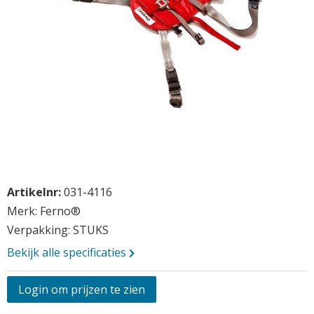
Opmerkingen
Ga
Vraag aan
Artikelnr:
031-4116
naar
het
Merk: Ferno®
begin
Verpakking: STUKS
van
Bekijk alle specificaties
de
afbeeldingen-
gallerij
Login om prijzen te zien