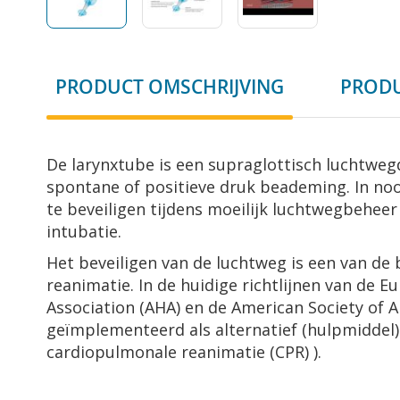
Ga
naar
PRODUCT OMSCHRIJVING
PRODU
het
begin
van
de
De larynxtube is een supraglottisch luchtweg
afbeeldingen-
spontane of positieve druk beademing. In noo
gallerij
te beveiligen tijdens moeilijk luchtwegbeheer
intubatie.
Het beveiligen van de luchtweg is een van de 
reanimatie. In de huidige richtlijnen van de 
Association (AHA) en de American Society of A
geïmplementeerd als alternatief (hulpmiddel)
cardiopulmonale reanimatie (CPR) ).