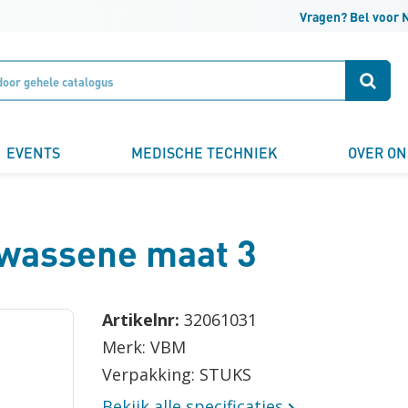
Vragen? Bel voor 
Klantnummer
Zoek
Naam
EVENTS
MEDISCHE TECHNIEK
OVER ON
Bedrijfsnaam
lwassene maat 3
Email
Artikelnr:
32061031
Merk: VBM
Telefoonnummer
Verpakking: STUKS
Bekijk alle specificaties