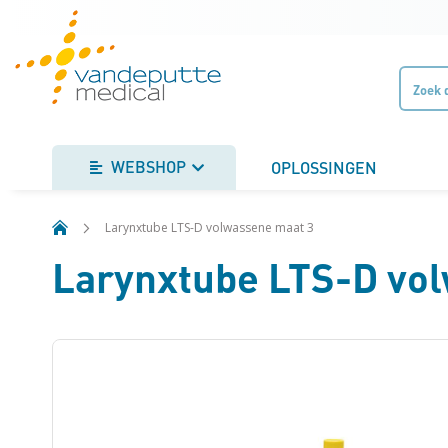
Ga
naar
de
inhoud
WEBSHOP
OPLOSSINGEN
Larynxtube LTS-D volwassene maat 3
Larynxtube LTS-D vo
Ga
naar
het
einde