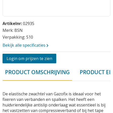
Opmerkingen
Ga
Artikelnr:
02935
naar
het
Merk: BSN
begin
Verpakking: S10
van
Bekijk alle specificaties
de
afbeeldingen-
gallerij
Login om prijzen te zien
Vraag aan
PRODUCT OMSCHRIJVING
PRODUCT EI
De elastische zwachtel van Gazofix is ideaal voor het
fixeren van verbanden en spalken. Het heeft een
huidvriendelijke antislip onderlaag wat essentieel is bij
het vastzetten van compressieverband of bij het tape